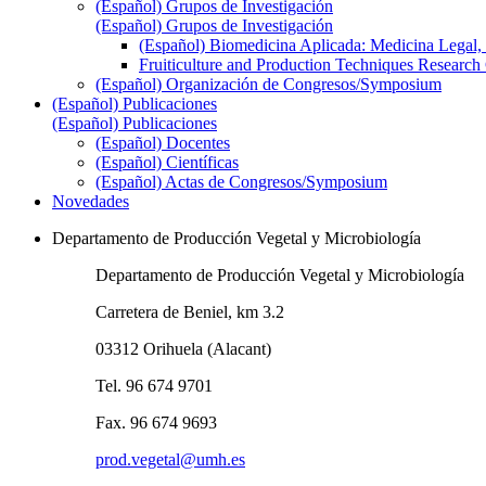
(Español) Grupos de Investigación
(Español) Grupos de Investigación
(Español) Biomedicina Aplicada: Medicina Legal,
Fruiticulture and Production Techniques Research
(Español) Organización de Congresos/Symposium
(Español) Publicaciones
(Español) Publicaciones
(Español) Docentes
(Español) Científicas
(Español) Actas de Congresos/Symposium
Novedades
Departamento de Producción Vegetal y Microbiología
Departamento de Producción Vegetal y Microbiología
Carretera de Beniel, km 3.2
03312 Orihuela (Alacant)
Tel. 96 674 9701
Fax. 96 674 9693
prod.vegetal@umh.es