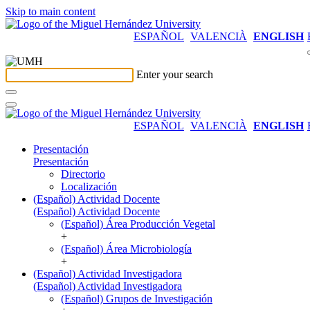
Skip to main content
ESPAÑOL
VALENCIÀ
ENGLISH
Enter your search
ESPAÑOL
VALENCIÀ
ENGLISH
Presentación
Presentación
Directorio
Localización
(Español) Actividad Docente
(Español) Actividad Docente
(Español) Área Producción Vegetal
+
(Español) Área Microbiología
+
(Español) Actividad Investigadora
(Español) Actividad Investigadora
(Español) Grupos de Investigación