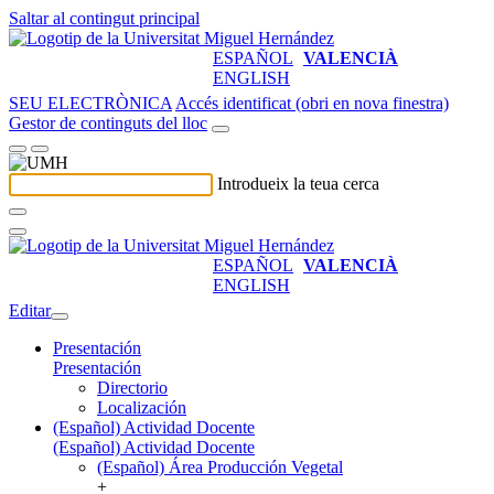
Saltar al contingut principal
ESPAÑOL
VALENCIÀ
ENGLISH
SEU ELECTRÒNICA
Accés identificat (obri en nova finestra)
Gestor de continguts del lloc
Introdueix la teua cerca
ESPAÑOL
VALENCIÀ
ENGLISH
Editar
Presentación
Presentación
Directorio
Localización
(Español) Actividad Docente
(Español) Actividad Docente
(Español) Área Producción Vegetal
+