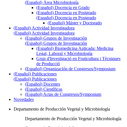
(Español) Área Microbiología
(Español) Docencia en Grado
(Español) Docencia en Postgrado
(Español) Docencia en Postgrado
(Español) Máster y Doctorado
(Español) Actividad Investigadora
(Español) Actividad Investigadora
(Español) Grupos de Investigación
(Español) Grupos de Investigación
(Español) Biomedicina Aplicada: Medicina
Legal, Laboral y Microbiología
Grup d'Investigació en Fruticultura i Tècniques
de Producció
(Español) Organización de Congresos/Symposium
(Español) Publicaciones
(Español) Publicaciones
(Español) Docentes
(Español) Científicas
(Español) Actas de Congresos/Symposium
Novedades
Departamento de Producción Vegetal y Microbiología
Departamento de Producción Vegetal y Microbiología