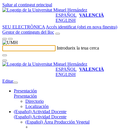
Saltar al contingut principal
ESPAÑOL
VALENCIÀ
ENGLISH
SEU ELECTRÒNICA
Accés identificat (obri en nova finestra)
Gestor de continguts del lloc
Introdueix la teua cerca
ESPAÑOL
VALENCIÀ
ENGLISH
Editar
Presentación
Presentación
Directorio
Localización
(Español) Actividad Docente
(Español) Actividad Docente
(Español) Área Producción Vegetal
+